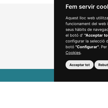
Fem servir coo
Aquest lloc web utilitz
funcionament del web i m
seus hàbits de navegaci
el botó d'
"Acceptar to
configurar la selecció 
botó
"Configurar"
. Per
Cookies
.
Acceptar tot
Rebutj
Agenda
Tickets
Favorits