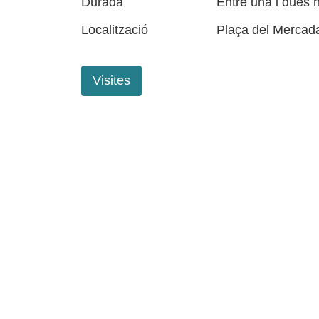
Durada
Entre una i dues 
Localització
Plaça del Mercada
Visites