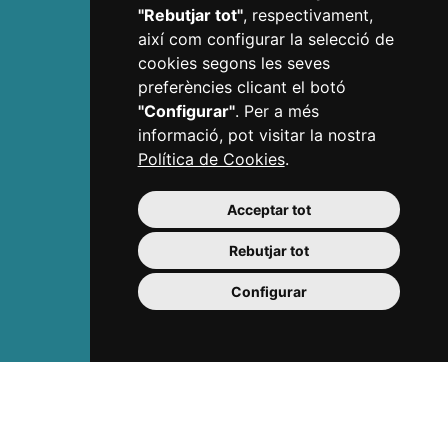
"Rebutjar tot"
, respectivament,
així com configurar la selecció de
Experiències
cookies segons les seves
preferències clicant el botó
Ruta Modernista "Reus 1900"
"Configurar"
. Per a més
Gaudí Centre
informació, pot visitar la nostra
Estació Enològica
Política de Cookies
.
Casa Navàs
La teva Ruta
Còdol Educació
Acceptar tot
Ans Educació
Rebutjar tot
Museus de Reus
Teatre Fortuny
Configurar
Teatre Bartrina
Descobreix
Ciutat de Gaudí
Joia modernista
Reus passejant