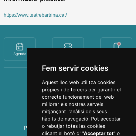
https://www.teatrebartrina.cat/
Agenda
Tickets
Favorits
Fem servir cookies
Imprescindibles
Aquest lloc web utilitza cookies
pròpies i de tercers per garantir el
Gaudí Centre Reus
correcte funcionament del web i
Institut Pere Mata
millorar els nostres serveis
Casa Navàs
mitjançant l'anàlisi dels seus
L'Enològica
hàbits de navegació. Pot acceptar
Polsera Visit Reus
o rebutjar totes les cookies
Prioral de Sant Pere i campanar de Reus
clicant el botó d'
"Acceptar tot"
o
Visites guiades