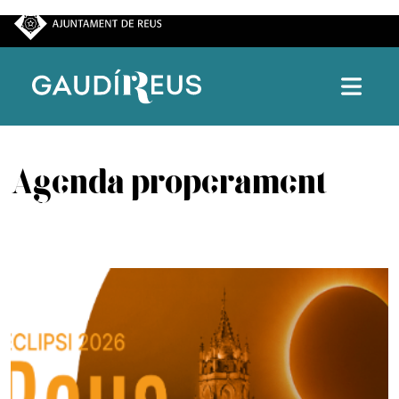
Vés al contingut
Agenda properament