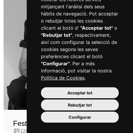
mitjançant l'anàlisi dels seus
hàbits de navegació. Pot acceptar
o rebutjar totes les cookies
clicant el botó d'
"Acceptar tot"
o
"Rebutjar tot"
, respectivament,
així com configurar la selecció de
cookies segons les seves
preferències clicant el botó
"Configurar"
. Per a més
informació, pot visitar la nostra
Política de Cookies
.
Acceptar tot
Rebutjar tot
Configurar
Festival Accents. Xarim Aresté
12/11/2026 · 08:30