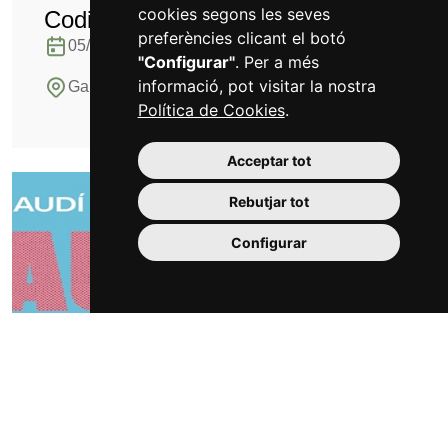
cookies segons les seves
Codi Gaudí
preferències clicant el botó
05/09/2026 · 06:00
"Configurar"
. Per a més
informació, pot visitar la nostra
Gaudí Centre Reus
Política de Cookies
.
Acceptar tot
Rebutjar tot
Configurar