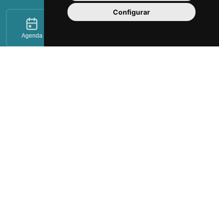
Configurar
Agenda
Tickets
Favorits
Imprescindibles
Gaudí Centre Reus
Institut Pere Mata
Casa Navàs
L'Enològica
Polsera Visit Reus
Prioral de Sant Pere i campanar de Reus
Visites guiades
Experiències
Ruta Modernista "Reus 1900"