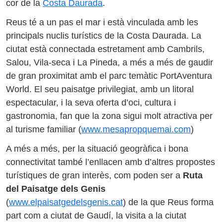
cor de la
Costa Daurada
.
Reus té a un pas el mar i està vinculada amb les
principals nuclis turístics de la Costa Daurada. La
ciutat està connectada estretament amb Cambrils,
Salou, Vila-seca i La Pineda, a més a més de gaudir
de gran proximitat amb el parc temàtic PortAventura
World. El seu paisatge privilegiat, amb un litoral
espectacular, i la seva oferta d’oci, cultura i
gastronomia, fan que la zona sigui molt atractiva per
al turisme familiar (
www.mesapropquemai.com
)
A més a més, per la situació geogràfica i bona
connectivitat també l’enllacen amb d’altres propostes
turístiques de gran interès, com poden ser a
Ruta
del Paisatge dels Genis
(
www.elpaisatgedelsgenis.cat
) de la que Reus forma
part com a ciutat de Gaudí, la visita a la ciutat