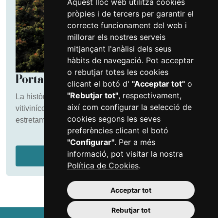
Aquest lloc web utilitza cookies
pròpies i de tercers per garantir el
correcte funcionament del web i
millorar els nostres serveis
mitjançant l'anàlisi dels seus
hàbits de navegació. Pot acceptar
o rebutjar totes les cookies
Porta d’entrada als paisatges del vi
clicant el botó d'
"Acceptar tot"
o
"Rebutjar tot"
, respectivament,
La història de Reus com a nexe central de les regions
així com configurar la selecció de
vitivinícoles del sud de Catalunya l’han lligat
cookies segons les seves
estretament amb els territoris productors veïns.
preferències clicant el botó
"Configurar"
. Per a més
informació, pot visitar la nostra
Més informació
Política de Cookies
.
Acceptar tot
Rebutjar tot