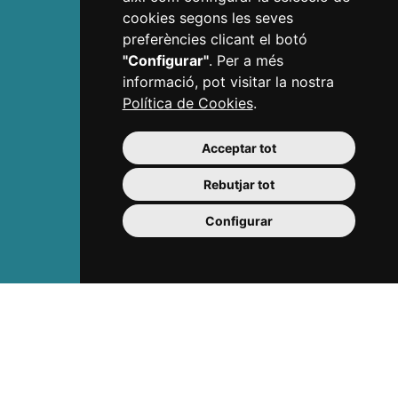
cookies segons les seves
Ruta Modernista "Reus 1900"
preferències clicant el botó
Gaudí Centre
"Configurar"
. Per a més
Estació Enològica
informació, pot visitar la nostra
Casa Navàs
Política de Cookies
.
La teva Ruta
Còdol Educació
Acceptar tot
Ans Educació
Museus de Reus
Rebutjar tot
Teatre Fortuny
Teatre Bartrina
Configurar
Descobreix
Ciutat de Gaudí
Joia modernista
Reus passejant
L'art de comprar passejant
Ciutat cultural