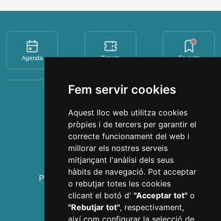
Agenda
Tickets
Favorits
Fem servir cookies
Imprescindibles
Aquest lloc web utilitza cookies
Gaudí Centre Reus
pròpies i de tercers per garantir el
Institut Pere Mata
correcte funcionament del web i
Casa Navàs
millorar els nostres serveis
L'Enològica
mitjançant l'anàlisi dels seus
Polsera Visit Reus
hàbits de navegació. Pot acceptar
Prioral de Sant Pere i campanar de Reus
o rebutjar totes les cookies
Visites guiades
clicant el botó d'
"Acceptar tot"
o
"Rebutjar tot"
, respectivament,
Experiències
així com configurar la selecció de