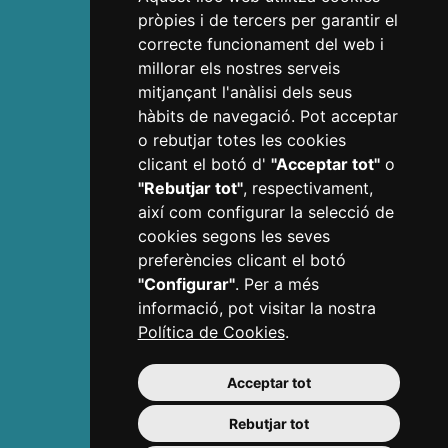
pròpies i de tercers per garantir el
Estació Enològica
correcte funcionament del web i
Casa Navàs
millorar els nostres serveis
La teva Ruta
mitjançant l'anàlisi dels seus
Còdol Educació
hàbits de navegació. Pot acceptar
Ans Educació
o rebutjar totes les cookies
Museus de Reus
clicant el botó d'
"Acceptar tot"
o
Teatre Fortuny
"Rebutjar tot"
, respectivament,
Teatre Bartrina
així com configurar la selecció de
cookies segons les seves
Descobreix
preferències clicant el botó
Ciutat de Gaudí
"Configurar"
. Per a més
Joia modernista
informació, pot visitar la nostra
Reus passejant
Política de Cookies
.
L'art de comprar passejant
Ciutat cultural
Acceptar tot
Vermut de Reus
Rebutjar tot
Gastronomia
Costa Daurada