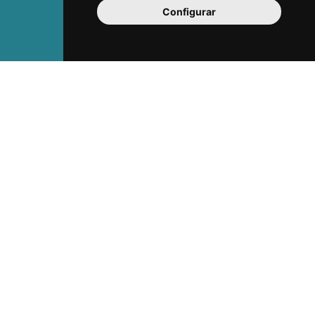
Configurar
Organitza't
Allotjaments
Restaurants
Punts d'informació turistica
Plànols i descàrregues
Professionals
Reus Film Office
Dossier