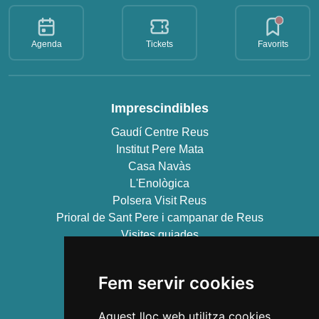
Agenda
Tickets
Favorits
Imprescindibles
Gaudí Centre Reus
Institut Pere Mata
Casa Navàs
L'Enològica
Polsera Visit Reus
Prioral de Sant Pere i campanar de Reus
Visites guiades
Experiències
Fem servir cookies
Ruta Modernista "Reus 1900"
Aquest lloc web utilitza cookies
Gaudí Centre