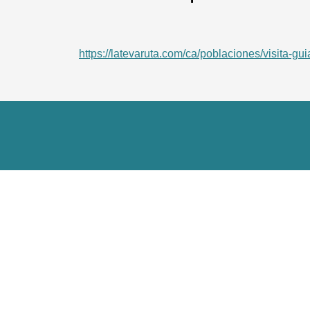
https://latevaruta.com/ca/poblaciones/visita-gu
Imprescindibles
Experièncie