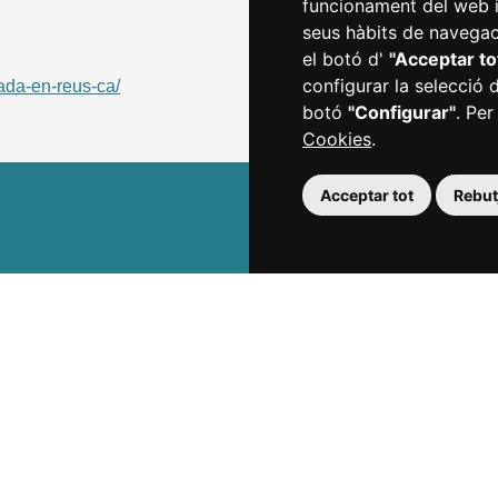
funcionament del web i m
seus hàbits de navegaci
el botó d'
"Acceptar to
configurar la selecció 
iada-en-reus-ca/
botó
"Configurar"
. Per
Cookies
.
Acceptar tot
Rebutj
Agenda
Tickets
Favorits
s
Descobreix
Organitza't