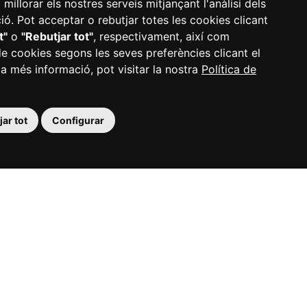
illorar els nostres serveis mitjançant l'anàlisi dels
ó. Pot acceptar o rebutjar totes les cookies clicant
t"
o
"Rebutjar tot"
, respectivament, així com
de cookies segons les seves preferències clicant el
 a més informació, pot visitar la nostra
Política de
ar tot
Configurar
Professionals