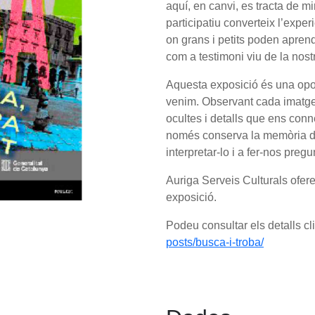
aquí, en canvi, es tracta de m
participatiu converteix l’expe
on grans i petits poden aprendr
com a testimoni viu de la nostr
Aquesta exposició és una oport
venim. Observant cada imatge
ocultes i detalls que ens conn
només conserva la memòria d
interpretar-lo i a fer-nos pregu
Auriga Serveis Culturals ofer
exposició.
Podeu consultar els detalls cl
posts/busca-i-troba/