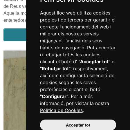
de Reus va crear l’any 2002 amb motiu de l’Any Gaudí.
Aquest lloc web utilitza cookies
Aquella mostra volia explicar, d’una manera visual i
pròpies i de tercers per garantir el
entenedora, com Antoni Gaudí es v...
correcte funcionament del web i
millorar els nostres serveis
Més informació
mitjançant l'anàlisi dels seus
hàbits de navegació. Pot acceptar
o rebutjar totes les cookies
clicant el botó d'
"Acceptar tot"
o
"Rebutjar tot"
, respectivament,
així com configurar la selecció de
cookies segons les seves
preferències clicant el botó
"Configurar"
. Per a més
informació, pot visitar la nostra
Política de Cookies
.
Acceptar tot