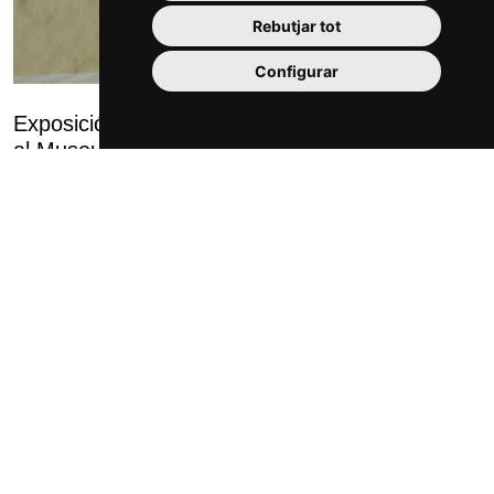
Rebutjar tot
Configurar
Exposició dels dibuixos originals d’Antoni Gaudí
al Museu de Reus
En el marc de la reforma museogràfica de la seu de la plaça
Llibertat del Museu de Reus, s’han incorporat les peces
d’Antoni Gaudí de la col·lecció del museu. Concretament,
es tracta de diversos dibui...
Més informació