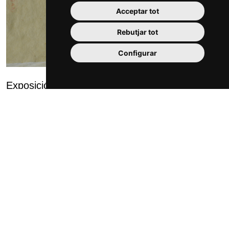
Acceptar tot
Rebutjar tot
Configurar
Exposició dels dibuixos originals d’Antoni Gaudí
al Museu de Reus
En el marc de la reforma museogràfica de la seu de la plaça
Llibertat del Museu de Reus, s’han incorporat les peces
d’Antoni Gaudí de la col·lecció del museu. Concretament,
es tracta de diversos dibui...
Més informació