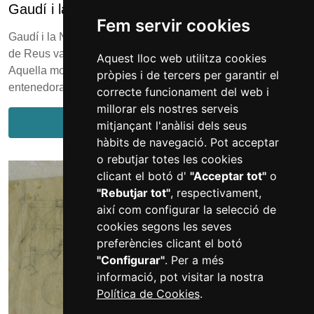
Gaudí i la natura
Fem servir cookies
Gaudí i la Natura és una exposició fotogràfica que el Museu
de Reus va crear l’any 2002 amb motiu de l’Any Gaudí.
Aquest lloc web utilitza cookies
Aquella mostra volia explicar, d’una manera visual i
pròpies i de tercers per garantir el
entenedora, com Antoni Gaudí es v...
correcte funcionament del web i
millorar els nostres serveis
Més informació
mitjançant l'anàlisi dels seus
hàbits de navegació. Pot acceptar
o rebutjar totes les cookies
clicant el botó d'
"Acceptar tot"
o
"Rebutjar tot"
, respectivament,
així com configurar la selecció de
cookies segons les seves
preferències clicant el botó
"Configurar"
. Per a més
informació, pot visitar la nostra
Política de Cookies
.