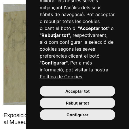
millorar els nostres serveis
mitjançant l'anàlisi dels seus
hàbits de navegació. Pot acceptar
o rebutjar totes les cookies
clicant el botó d'
"Acceptar tot"
o
"Rebutjar tot"
, respectivament,
així com configurar la selecció de
cookies segons les seves
preferències clicant el botó
"Configurar"
. Per a més
informació, pot visitar la nostra
Política de Cookies
.
Acceptar tot
Rebutjar tot
Exposició dels dibuixos originals d’Antoni Gaudí
Configurar
al Museu de Reus