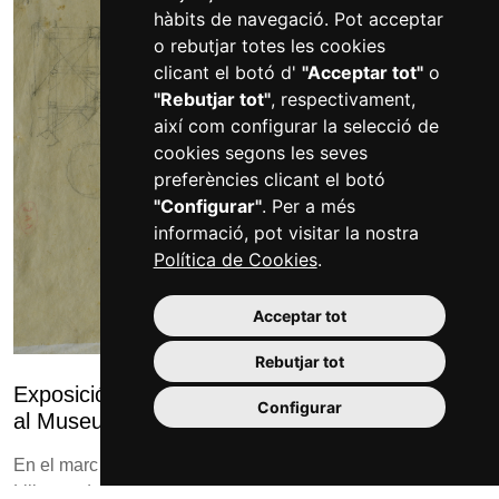
hàbits de navegació. Pot acceptar
o rebutjar totes les cookies
clicant el botó d'
"Acceptar tot"
o
"Rebutjar tot"
, respectivament,
així com configurar la selecció de
cookies segons les seves
preferències clicant el botó
"Configurar"
. Per a més
informació, pot visitar la nostra
Política de Cookies
.
Acceptar tot
Rebutjar tot
Exposició dels dibuixos originals d’Antoni Gaudí
Configurar
al Museu de Reus
En el marc de la reforma museogràfica de la seu de la plaça
Llibertat del Museu de Reus, s’han incorporat les peces