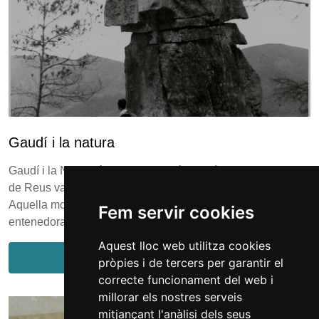
Gaudí i la natura
Gaudí i la Natura és una exposició fotogràfica que el Museu
de Reus va crear l’any 2002 amb motiu de l’Any Gaudí.
Aquella mostra volia explicar, d’una manera visual i
Fem servir cookies
entenedora, com Antoni Gaudí es v...
Aquest lloc web utilitza cookies
Més informació
pròpies i de tercers per garantir el
correcte funcionament del web i
millorar els nostres serveis
mitjançant l'anàlisi dels seus