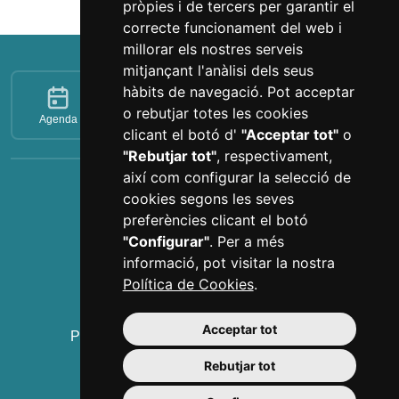
pròpies i de tercers per garantir el
correcte funcionament del web i
millorar els nostres serveis
mitjançant l'anàlisi dels seus
hàbits de navegació. Pot acceptar
o rebutjar totes les cookies
Agenda
Tickets
Favorits
clicant el botó d'
"Acceptar tot"
o
"Rebutjar tot"
, respectivament,
així com configurar la selecció de
cookies segons les seves
Imprescindibles
preferències clicant el botó
Gaudí Centre Reus
"Configurar"
. Per a més
Institut Pere Mata
informació, pot visitar la nostra
Casa Navàs
Política de Cookies
.
L'Enològica
Polsera Visit Reus
Acceptar tot
Prioral de Sant Pere i campanar de Reus
Visites guiades
Rebutjar tot