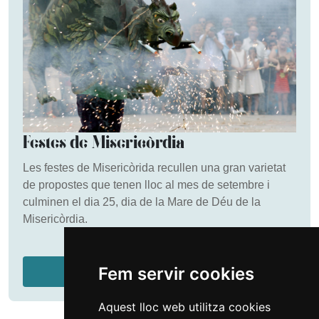
Festes de Misericòrdia
Les festes de Misericòrida recullen una gran varietat
de propostes que tenen lloc al mes de setembre i
culminen el dia 25, dia de la Mare de Déu de la
Misericòrdia.
Fem servir cookies
Més informació
Aquest lloc web utilitza cookies