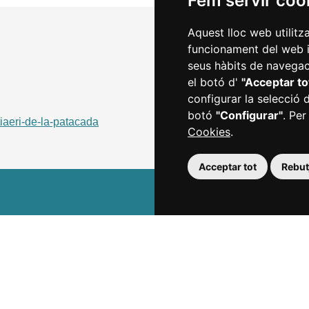
Fem servir coo
Aquest lloc web utilitz
funcionament del web i m
seus hàbits de navegaci
el botó d'
"Acceptar to
configurar la selecció 
botó
"Configurar"
. Per
iaeri-de-la-patacada
Cookies
.
Acceptar tot
Rebutj
Agenda
Tickets
Favorits