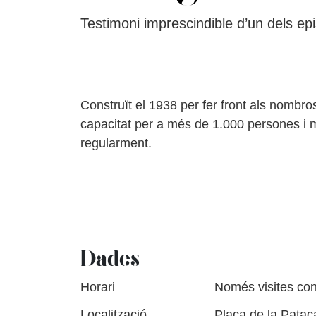
Testimoni imprescindible d’un dels epi
Construït el 1938 per fer front als nombro
capacitat per a més de 1.000 persones i mé
regularment.
Dades
Horari
Només visites co
Localització
Plaça de la Patac