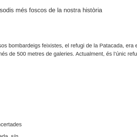
sodis més foscos de la nostra història
sos bombardeigs feixistes, el refugi de la Patacada, era 
s de 500 metres de galeries. Actualment, és l’únic refugi 
ncertades
ada, s/n