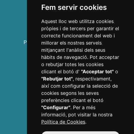
Fem servir cookies
Gaudí Centre Reus
Institut Pere Mata
Aquest lloc web utilitza cookies
Casa Navàs
pròpies i de tercers per garantir el
L'Enològica
correcte funcionament del web i
Polsera Visit Reus
millorar els nostres serveis
Prioral de Sant Pere i campanar de Reus
mitjançant l'anàlisi dels seus
Visites guiades
hàbits de navegació. Pot acceptar
o rebutjar totes les cookies
Experiències
clicant el botó d'
"Acceptar tot"
o
Ruta Modernista "Reus 1900"
"Rebutjar tot"
, respectivament,
Gaudí Centre
així com configurar la selecció de
Estació Enològica
cookies segons les seves
Casa Navàs
preferències clicant el botó
La teva Ruta
"Configurar"
. Per a més
Còdol Educació
informació, pot visitar la nostra
Ans Educació
Política de Cookies
.
Museus de Reus