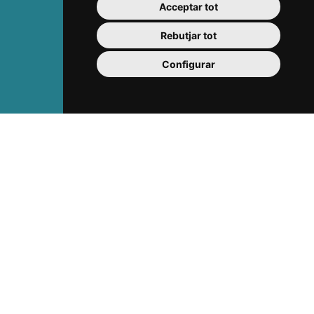
Teatre Fortuny
Acceptar tot
Teatre Bartrina
Rebutjar tot
Descobreix
Configurar
Ciutat de Gaudí
Joia modernista
Reus passejant
L'art de comprar passejant
Ciutat cultural
Vermut de Reus
Gastronomia
Costa Daurada
Organitza't
Allotjaments
Restaurants
Punts d'informació turistica
Plànols i descàrregues