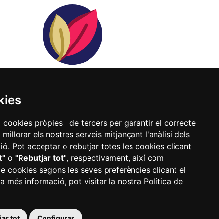
Parcs i espais verds
kies
a cookies pròpies i de tercers per garantir el correcte
Més informació
illorar els nostres serveis mitjançant l'anàlisi dels
ó. Pot acceptar o rebutjar totes les cookies clicant
t"
o
"Rebutjar tot"
, respectivament, així com
de cookies segons les seves preferències clicant el
 a més informació, pot visitar la nostra
Política de
ar tot
Configurar