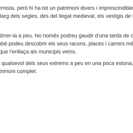
ista, però hi ha tot un patrimoni divers i imprescindible
rg dels segles, des del llegat medieval, els vestigis de l
córrer-la a peu. No només podreu gaudir d’una tarda de 
ambé podeu descobrir els seus racons, places i carrers m
que l’enllaça als municipis veïns.
r a qualsevol dels seus extrems a peu en una poca estona
trimoni complet.