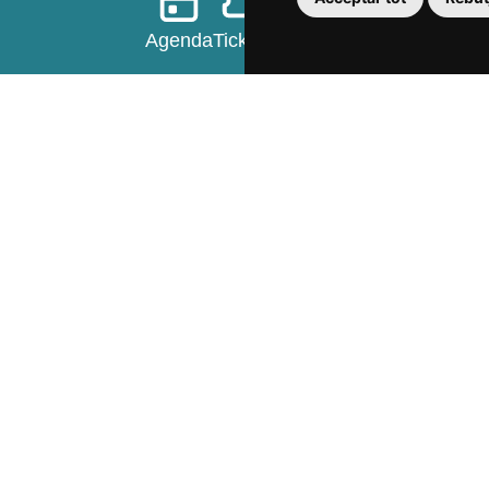
Agenda
Tickets
Favorits
s
Descobreix
Organitza't
ta "Reus
Ciutat de Gaudí
Allotjaments
Joia modernista
Restaurants
Reus passejant
Punts d'inform
gica
L'art de comprar passejant
Plànols i des
Ciutat cultural
Vermut de Reus
ó
Gastronomia
Costa Daurada
us