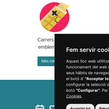
Carrers i places
emblemàtiques
Fem servir coo
Aquest lloc web utilitz
Més informació
funcionament del web i m
seus hàbits de navegaci
el botó d'
"Acceptar to
configurar la selecció 
botó
"Configurar"
. Per
Cookies
.
Acceptar tot
Rebutj