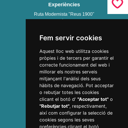
Experiències
Ruta Modernista "Reus 1900"
Gaudí Centre
Estació Enològica
Casa Navàs
Fem servir cookies
La teva Ruta
Còdol Educació
Aquest lloc web utilitza cookies
Ans Educació
pròpies i de tercers per garantir el
Museus de Reus
correcte funcionament del web i
Teatre Fortuny
millorar els nostres serveis
Teatre Bartrina
mitjançant l'anàlisi dels seus
hàbits de navegació. Pot acceptar
o rebutjar totes les cookies
Descobreix
clicant el botó d'
"Acceptar tot"
o
Ciutat de Gaudí
"Rebutjar tot"
, respectivament,
Joia modernista
així com configurar la selecció de
Reus passejant
cookies segons les seves
L'art de comprar passejant
preferències clicant el botó