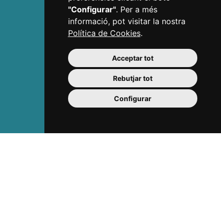
Ciutat cultural
"Configurar"
. Per a més
Vermut de Reus
informació, pot visitar la nostra
Gastronomia
Política de Cookies
.
Costa Daurada
Acceptar tot
Organitza't
Rebutjar tot
Allotjaments
Restaurants
Configurar
Punts d'informació turistica
Plànols i descàrregues
Professionals
Reus Film Office
Dossier