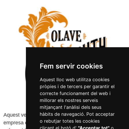
Fem servir cookies
Aquest lloc web utilitza cookies
pròpies i de tercers per garantir el
correcte funcionament del web i
millorar els nostres serveis
mitjançant l'anàlisi dels seus
hàbits de navegació. Pot acceptar
Aquest vermut s'elabora al Celler Sort del Castell,
o rebutjar totes les cookies
empresa elaboradora d'un dels vermuts de Reus
clicant el botó d'
"Acceptar tot"
o