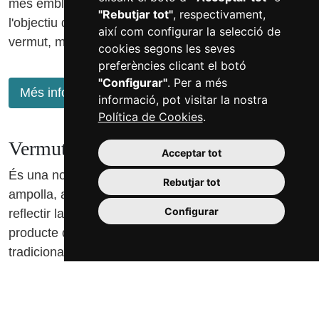
més emblemàtics. Olave va néixer l'any 2014 amb el
"Rebutjar tot"
, respectivament,
l'objectiu de modernitzar i popularitzar un nou
així com configurar la selecció de
vermut, molt atractiu i lleuger
cookies segons les seves
preferències clicant el botó
"Configurar"
. Per a més
Més informació
informació, pot visitar la nostra
Política de Cookies
.
Vermut Fot-li
Acceptar tot
És una nova creació dels cellers De Muller. La seva
Rebutjar tot
ampolla, amb una etiqueta d'aire modernista, vol
Configurar
reflectir la tradició vermutera de la ciutat, amb un
producte de gran qualitat elaborat seguint el mètode
tradicional del vermut de Reus, i una una fórmula
pròpia amb 19 botànic
Localització:
Camí de la Pedra Estela, 34